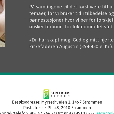
På samlingene vil det først være litt 
temaer, før vi bruker tid i tilbedelse og
bønnestasjoner hvor vi ber for forskj
ønsker forbønn, for lokalområdet vårt
«Du har skapt meg, Gud og
mitt hjerte
kirkefaderen Augustin (354-430 e. Kr.).
Besøksadresse: Myrsethveien 1, 1467 Strømmen
Postadresse:
Pb. 48, 2010 Strømmen
Kontakttelefon:
906 62 266
// Org.nr 971491035 //
Faceboo