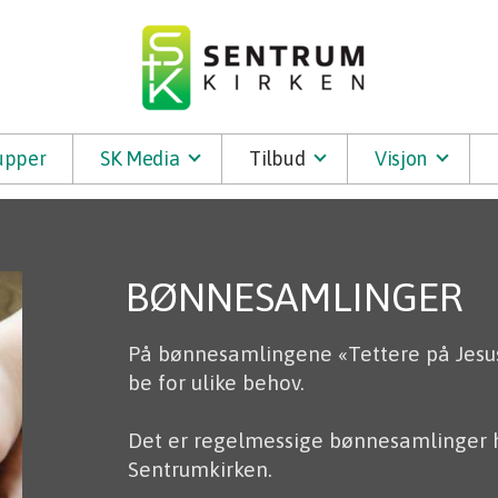
upper
SK Media
Tilbud
Visjon
BØNNESAMLINGER
På bønnesamlingene «Tettere på Jesus»
be for ulike behov.
Det er regelmessige bønnesamlinger hv
Sentrumkirken.