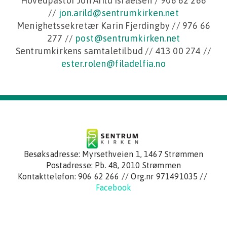
Hovedpastor Jon Arild Israelsen / 906 62 266
//
jon.arild@sentrumkirken.net
Menighetssekretær
Karin Fjerdingby
//
976 66
277 //
post@sentrumkirken.net
Sentrumkirkens samtaletilbud // 413 00 274 //
ester.rolen@filadelfia.no
Besøksadresse: Myrsethveien 1, 1467 Strømmen
Postadresse:
Pb. 48, 2010 Strømmen
Kontakttelefon:
906 62 266
// Org.nr 971491035 //
Facebook